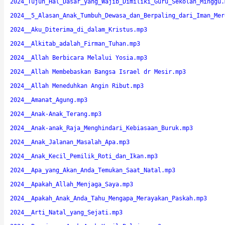
2024_Tujuh_Hal_Dasar_yang_Wajib_Dimiliki_Guru_Sekolah_Minggu.
2024__5_Alasan_Anak_Tumbuh_Dewasa_dan_Berpaling_dari_Iman_Mer
2024__Aku_Diterima_di_dalam_Kristus.mp3
2024__Alkitab_adalah_Firman_Tuhan.mp3
2024__Allah Berbicara Melalui Yosia.mp3
2024__Allah Membebaskan Bangsa Israel dr Mesir.mp3
2024__Allah Meneduhkan Angin Ribut.mp3
2024__Amanat_Agung.mp3
2024__Anak-Anak_Terang.mp3
2024__Anak-anak_Raja_Menghindari_Kebiasaan_Buruk.mp3
2024__Anak_Jalanan_Masalah_Apa.mp3
2024__Anak_Kecil_Pemilik_Roti_dan_Ikan.mp3
2024__Apa_yang_Akan_Anda_Temukan_Saat_Natal.mp3
2024__Apakah_Allah_Menjaga_Saya.mp3
2024__Apakah_Anak_Anda_Tahu_Mengapa_Merayakan_Paskah.mp3
2024__Arti_Natal_yang_Sejati.mp3