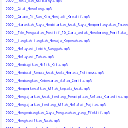
2022__Dosa_dan_Akibatnya.mp3
2022__Giat_Menolong.mp3
2022__Grace_Ji_Sun_Kim_Menjadi_Kreatif.mp3
2022__Haruskah_Saya_Membiarkan_Anak_Saya_Mempertanyakan_Imann
2022__Ide_Penguatan_Positif_10_Cara_untuk_Mendorong_Perilaku_
2022__Langkah-Langkah_Menuju_Kepenuhan.mp3
2022__Melayani_Lebih_Sungguh.mp3
2022__Melayani_Tuhan.mp3
2022__Membagikan_Milik_Kita.mp3
2022__Membuat_Semua_Anak_Anda_Merasa_Istimewa.mp3
2022__Membungkus_Kebenaran_dalam_Cerita.mp3
2022__Memperkenalkan_Allah_kepada_Anak.mp3
2022__Mengajarkan_Anak_tentang_Penciptaan_Selama_Karantina.mp
2022__Mengajarkan_tentang_Allah_Melalui_Pujian.mp3
2022__Mengembangkan_Gaya_Pengasuhan_yang_Efektif.mp3
2022__Menghasilkan_Buah.mp3