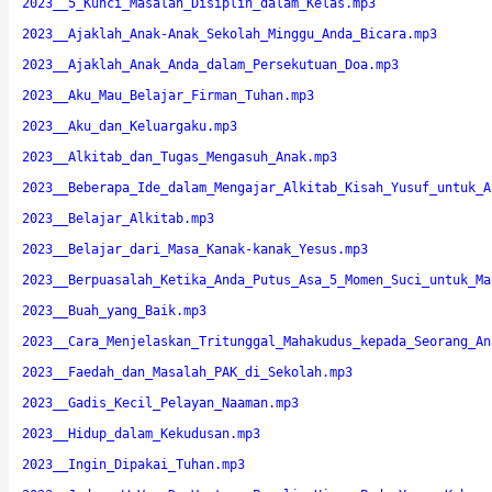
2023__5_Kunci_Masalah_Disiplin_dalam_Kelas.mp3
2023__Ajaklah_Anak-Anak_Sekolah_Minggu_Anda_Bicara.mp3
2023__Ajaklah_Anak_Anda_dalam_Persekutuan_Doa.mp3
2023__Aku_Mau_Belajar_Firman_Tuhan.mp3
2023__Aku_dan_Keluargaku.mp3
2023__Alkitab_dan_Tugas_Mengasuh_Anak.mp3
2023__Beberapa_Ide_dalam_Mengajar_Alkitab_Kisah_Yusuf_untuk_A
2023__Belajar_Alkitab.mp3
2023__Belajar_dari_Masa_Kanak-kanak_Yesus.mp3
2023__Berpuasalah_Ketika_Anda_Putus_Asa_5_Momen_Suci_untuk_Ma
2023__Buah_yang_Baik.mp3
2023__Cara_Menjelaskan_Tritunggal_Mahakudus_kepada_Seorang_An
2023__Faedah_dan_Masalah_PAK_di_Sekolah.mp3
2023__Gadis_Kecil_Pelayan_Naaman.mp3
2023__Hidup_dalam_Kekudusan.mp3
2023__Ingin_Dipakai_Tuhan.mp3