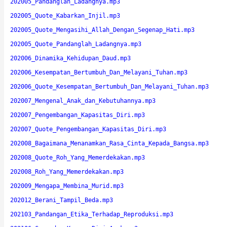
202005_Pandanglah_Ladangnya.mp3
202005_Quote_Kabarkan_Injil.mp3
202005_Quote_Mengasihi_Allah_Dengan_Segenap_Hati.mp3
202005_Quote_Pandanglah_Ladangnya.mp3
202006_Dinamika_Kehidupan_Daud.mp3
202006_Kesempatan_Bertumbuh_Dan_Melayani_Tuhan.mp3
202006_Quote_Kesempatan_Bertumbuh_Dan_Melayani_Tuhan.mp3
202007_Mengenal_Anak_dan_Kebutuhannya.mp3
202007_Pengembangan_Kapasitas_Diri.mp3
202007_Quote_Pengembangan_Kapasitas_Diri.mp3
202008_Bagaimana_Menanamkan_Rasa_Cinta_Kepada_Bangsa.mp3
202008_Quote_Roh_Yang_Memerdekakan.mp3
202008_Roh_Yang_Memerdekakan.mp3
202009_Mengapa_Membina_Murid.mp3
202012_Berani_Tampil_Beda.mp3
202103_Pandangan_Etika_Terhadap_Reproduksi.mp3