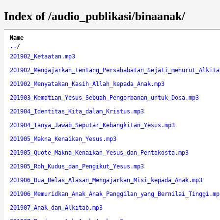
Index of /audio_publikasi/binaanak/
Name
..
/
201902_Ketaatan.mp3
201902_Mengajarkan_tentang_Persahabatan_Sejati_menurut_Alkita
201902_Menyatakan_Kasih_Allah_kepada_Anak.mp3
201903_Kematian_Yesus_Sebuah_Pengorbanan_untuk_Dosa.mp3
201904_Identitas_Kita_dalam_Kristus.mp3
201904_Tanya_Jawab_Seputar_Kebangkitan_Yesus.mp3
201905_Makna_Kenaikan_Yesus.mp3
201905_Quote_Makna_Kenaikan_Yesus_dan_Pentakosta.mp3
201905_Roh_Kudus_dan_Pengikut_Yesus.mp3
201906_Dua_Belas_Alasan_Mengajarkan_Misi_kepada_Anak.mp3
201906_Memuridkan_Anak_Anak_Panggilan_yang_Bernilai_Tinggi.mp
201907_Anak_dan_Alkitab.mp3