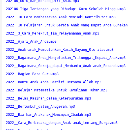
202106_Guru_dan_Konsep_Diri_Anak.mp3
202106_Tiga_Tantangan_yang_Dihadapi_Guru_Sekolah_Minggu.mp3
2022__10_Cara_Membesarkan_Anak_Menjadi_Kontributor.mp3
2022__10_Pelajaran_untuk_Gereja_Anak_yang_Dapat_Anda_Gunakan_
2022__3_Cara_Merekrut_Tim_Pelayananan_Anak.mp3
2022__Ajari_Anak_Anda.mp3
2022__Anak-anak_Membutuhkan_Kasih_Sayang_Otoritas.mp3
2022__Bagaimana_Anda_Menjelaskan_Tritunggal_Kepada_Anak.mp3
2022__Bagaimana_Gereja_dapat_Membantu_Anak-anak_Pecandu.mp3
2022__Bagian_Para_Guru.mp3
2022__Bantu_Anak_Anda_Berdiri_Bersama_Allah.mp3
2022__Belajar_Matematika_untuk_Kemuliaan_Tuhan.mp3
2022__Belas_Kasihan_dalam_Keterpurukan.mp3
2022__Bertumbuh_dalam_Anugerah.mp3
2022__Biarkan_Anakanak_Memimpin_Ibadah.mp3
2022__Cara_Berbicara_dengan_Anak-anak_tentang_Surga.mp3