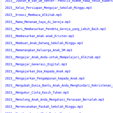
2023__Judson_W_Van_De_Venter--Penulis_Himne_Pada_Yesus_Kubers
2023__Kelas_Persiapan_Mengajar_Sekolah_Minggu.mp3
2023__Kreasi_Membaca_Alkitab.mp3
2023__Mama_Menanam_Saya_di_Gereja.mp3
2023__Mari_Membesarkan_Pendeta_Gereja_yang_Lebih_Baik.mp3
2023__Membesarkan_Anak-anak_Kristen.mp3
2023__Membuat_Anak_Datang_Sekolah_Minggu.mp3
2023__Memenangkan_Keluarga_Anak_SM.mp3
2023__Mengajar_Anak_Anda-untuk_Mempelajari_Alkitab.mp3
2023__Mengajar_Generasi_Digital.mp3
2023__Mengajarkan_Doa_Kepada_Anak.mp3
2023__Mengajarkan_Pengampunan_kepada_Anak.mp3
2023__Mengubah_Dunia_Bantu_Anak_Anda_Menghindari_Kekristenan_
2023__Mengukur_Cinta_Kasih_Tuhan.mp3
2023__Menolong_Anak_Anda_Mengatasi_Perasaan_Bersalah.mp3
2023__Merencanakan_Paskah_Sekolah_Minggu.mp3