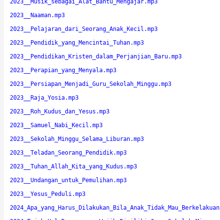
2023__Musik_sebagai_Alat_Bantu_Mengajar.mp3
2023__Naaman.mp3
2023__Pelajaran_dari_Seorang_Anak_Kecil.mp3
2023__Pendidik_yang_Mencintai_Tuhan.mp3
2023__Pendidikan_Kristen_dalam_Perjanjian_Baru.mp3
2023__Perapian_yang_Menyala.mp3
2023__Persiapan_Menjadi_Guru_Sekolah_Minggu.mp3
2023__Raja_Yosia.mp3
2023__Roh_Kudus_dan_Yesus.mp3
2023__Samuel_Nabi_Kecil.mp3
2023__Sekolah_Minggu_Selama_Liburan.mp3
2023__Teladan_Seorang_Pendidik.mp3
2023__Tuhan_Allah_Kita_yang_Kudus.mp3
2023__Undangan_untuk_Pemulihan.mp3
2023__Yesus_Peduli.mp3
2024_Apa_yang_Harus_Dilakukan_Bila_Anak_Tidak_Mau_Berkelakuan