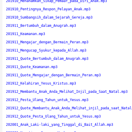
201910_Menanamkan_Sikap_Pemaaf_pada_Diri_Anak.mp3
201910_Pentingnya_Respon_Pelayan_Anak.mp3
201910_Sumbangsih_dalam_Sejarah_Gereja.mp3
201911_Bertumbuh_dalam_Anugrah.mp3
201911_Keamanan.mp3
201911_Mengajar_dengan_Bermain_Peran.mp3
201911_Mengucap_Syukur_kepada_Allah.mp3
201911_Quote_Bertumbuh_dalam_Anugrah.mp3
201911_Quote_Keamanan.mp3
201911_Quote_Mengajar_dengan_Bermain_Peran.mp3
201912_Kelahiran_Yesus_Kristus.mp3
201912_Membantu_Anak_Anda_Melihat_Injil_pada_Saat_Natal.mp3
201912_Pesta_Ulang_Tahun_untuk_Yesus.mp3
201912_Quote_Membantu_Anak_Anda_Melihat_injil_pada_saat_Natal
201912_Quote_Pesta_Ulang_Tahun_untuk_Yesus.mp3
202001_Anak_Laki-laki_yang_Tinggal_di_Bait_Allah.mp3