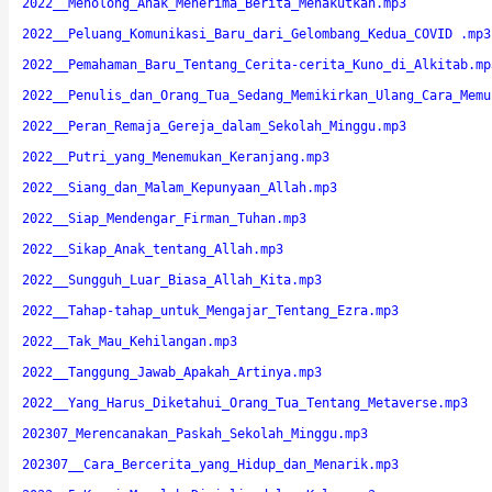
2022__Menolong_Anak_Menerima_Berita_Menakutkan.mp3
2022__Peluang_Komunikasi_Baru_dari_Gelombang_Kedua_COVID .mp3
2022__Pemahaman_Baru_Tentang_Cerita-cerita_Kuno_di_Alkitab.mp
2022__Penulis_dan_Orang_Tua_Sedang_Memikirkan_Ulang_Cara_Memu
2022__Peran_Remaja_Gereja_dalam_Sekolah_Minggu.mp3
2022__Putri_yang_Menemukan_Keranjang.mp3
2022__Siang_dan_Malam_Kepunyaan_Allah.mp3
2022__Siap_Mendengar_Firman_Tuhan.mp3
2022__Sikap_Anak_tentang_Allah.mp3
2022__Sungguh_Luar_Biasa_Allah_Kita.mp3
2022__Tahap-tahap_untuk_Mengajar_Tentang_Ezra.mp3
2022__Tak_Mau_Kehilangan.mp3
2022__Tanggung_Jawab_Apakah_Artinya.mp3
2022__Yang_Harus_Diketahui_Orang_Tua_Tentang_Metaverse.mp3
202307_Merencanakan_Paskah_Sekolah_Minggu.mp3
202307__Cara_Bercerita_yang_Hidup_dan_Menarik.mp3