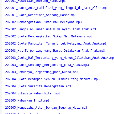
202001_Kesetiaan_Seorang_Hamba.mp3
202001_Quote_Anak_Laki-laki_yang_Tinggal_di_Bait_Allah.mp3
202001_Quote_Kesetiaan_Seorang_Hamba.mp3
202002_Membangkitkan_Sikap_Mau_Melayani.mp3
202002_Panggilan_Tuhan_untuk_Melayani_Anak_Anak.mp3
202002_Quote_Membangkitkan_Sikap_Mau_Melayani.mp3
202002_Quote_Panggilan_Tuhan_untuk_Melayani_Anak_Anak.mp3
202003_Hal Terpenting yang Harus Dilakukan Anak Anak.mp3
202003_Quote_Hal_Terpenting_yang_Harus_Dilakukan_Anak-Anak.mp
202003_Quote_Semuanya_Bergantung_pada_Kuasa.mp3
202003_Semuanya_Bergantung_pada_Kuasa.mp3
202004_Quote_Memimpin_Sebuah_Diskusi_Yang_Menarik.mp3
202004_Quote_Sukacita_Kebangkitan.mp3
202004_Sukacita_Kebangkitan.mp3
202005_Kabarkan_Injil.mp3
202005_Mengasihi_Allah_Dengan_Segenap_Hati.mp3