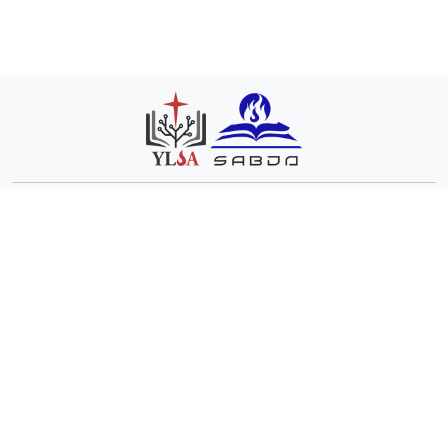
Ikuti Kami:
sabda_ylsa
Yayasan
sabda_ylsa
Selengkapnya
Lembaga
SABDA
SABDA
Podcast
Slideshare
Alkitab
SABDA
SABDA